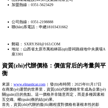
加盟熱線：0351-5623429
公司熱線 : 0351-2198888
聯(lián)系電話：
申總
18103431662
郵箱： SXRYJSH@163.COM
地址：山西省太原市萬柏林區(qū)晉祠路綠地中央廣場A
座3301
資質(zhì)代辦價格：價值背后的考量與平
衡
來源：
www.elmasticar.com
| 發(fā)布時間：2025年01月17日
在商業(yè)運營的世界里，資質(zhì)代辦價格常常成為企業(yè)
關(guān)注的焦點。這一價格并非隨意而定，而是多種因素相
互交織、權(quán)衡的結(jié)果。
首先，資質(zhì)代辦的復(fù)雜程度對價格有著根本性的影