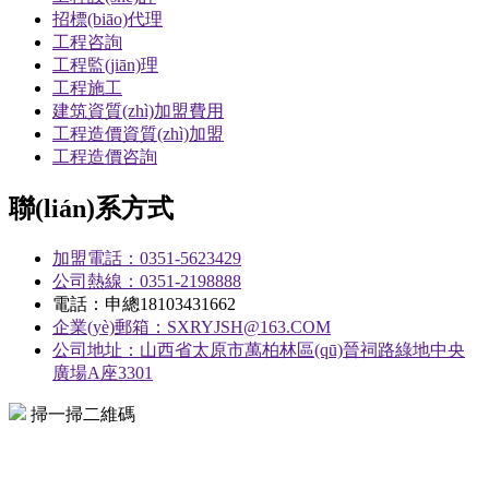
招標(biāo)代理
工程咨詢
工程監(jiān)理
工程施工
建筑資質(zhì)加盟費用
工程造價資質(zhì)加盟
工程造價咨詢
聯(lián)系方式
加盟電話：0351-5623429
公司熱線：0351-2198888
電話：
申總
18103431662
企業(yè)郵箱：SXRYJSH@163.COM
公司地址：山西省太原市萬柏林區(qū)晉祠路綠地中央
廣場A座3301
掃一掃二維碼
版權(quán)聲明：本網(wǎng)站所刊內(nèi)容未經(jīng)本網
(wǎng)站及作者本人許可，不得下載、轉(zhuǎn)載或建立鏡像