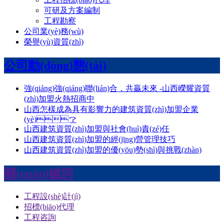
可研及方案編制
工程勘察
公司業(yè)務(wù)
榮譽(yù)資質(zhì)
公司動(dòng)態(tài)
強(qiáng)強(qiáng)聯(lián)合，共贏未來 -山西嶸耀資質
(zhì)加盟火熱招商中
山西怎樣成為具有影響力的建筑資質(zhì)加盟企業
(yè)？
山西建筑資質(zhì)加盟與社會(huì)責(zé)任
山西建筑資質(zhì)加盟的經(jīng)營管理技巧
山西建筑資質(zhì)加盟的優(yōu)勢(shì)與挑戰(zhàn)
關(guān)鍵詞
工程設(shè)計(jì)
招標(biāo)代理
工程咨詢