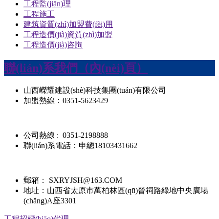
工程監(jiān)理
工程施工
建筑資質(zhì)加盟費(fèi)用
工程造價(jià)資質(zhì)加盟
工程造價(jià)咨詢
聯(lián)系我們（內(nèi)頁）
山西嶸耀建設(shè)科技集團(tuán)有限公司
加盟熱線：0351-5623429
公司熱線 : 0351-2198888
聯(lián)系電話：
申總
18103431662
郵箱： SXRYJSH@163.COM
地址：山西省太原市萬柏林區(qū)晉祠路綠地中央廣場
(chǎng)A座3301
工程招標(biāo)代理