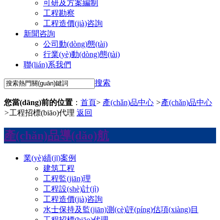
可研及方案編制
工程勘察
工程造價(jià)咨詢
新聞咨詢
公司動(dòng)態(tài)
行業(yè)動(dòng)態(tài)
聯(lián)系我們
搜索
您當(dāng)前的位置
：
首頁
>
產(chǎn)品中心
>
產(chǎn)品中心
>
工程招標(biāo)代理
返回
產(chǎn)品導(dǎo)航
業(yè)績(jī)案例
建筑工程
工程監(jiān)理
工程設(shè)計(jì)
工程造價(jià)咨詢
水士保持及監(jiān)測(cè)評(píng)估項(xiàng)目
工程招標(biāo)代理