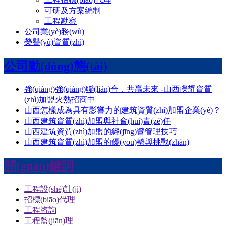
可研及方案編制
工程勘察
公司業(yè)務(wù)
榮譽(yù)資質(zhì)
公司動(dòng)態(tài)
強(qiáng)強(qiáng)聯(lián)合，共贏未來 -山西嶸耀資質
(zhì)加盟火熱招商中
山西怎樣成為具有影響力的建筑資質(zhì)加盟企業(yè)？
山西建筑資質(zhì)加盟與社會(huì)責(zé)任
山西建筑資質(zhì)加盟的經(jīng)營管理技巧
山西建筑資質(zhì)加盟的優(yōu)勢與挑戰(zhàn)
關(guān)鍵詞
工程設(shè)計(jì)
招標(biāo)代理
工程咨詢
工程監(jiān)理