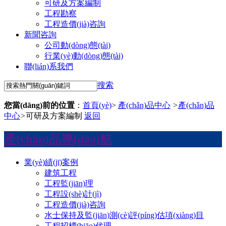
可研及方案編制
工程勘察
工程造價(jià)咨詢
新聞咨詢
公司動(dòng)態(tài)
行業(yè)動(dòng)態(tài)
聯(lián)系我們
搜索
您當(dāng)前的位置
：
首頁(yè)
>
產(chǎn)品中心
>
產(chǎn)品
中心
>
可研及方案編制
返回
產(chǎn)品導(dǎo)航
業(yè)績(jī)案例
建筑工程
工程監(jiān)理
工程設(shè)計(jì)
工程造價(jià)咨詢
水士保持及監(jiān)測(cè)評(píng)估項(xiàng)目
工程招標(biāo)代理