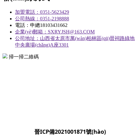
加盟電話：0351-5623429
公司熱線：0351-2198888
電話：
申總
18103431662
企業(yè)郵箱：SXRYJSH@163.COM
公司地址：山西省太原市萬(wàn)柏林區(qū)晉祠路綠地
中央廣場(chǎng)A座3301
掃一掃二維碼
版權(quán)聲明：本網(wǎng)站所刊內(nèi)容未經(jīng)本網
(wǎng)站及作者本人許可，不得下載、轉(zhuǎn)載或建立鏡像
等，違者本網(wǎng)站將追究其法律責(zé)任。
本網(wǎng)站所用文字圖片部分來(lái)源于公共網(wǎng)絡
(luò)或者素材網(wǎng)站，凡圖文未署名者均為原始狀況，但
作者發(fā)現(xiàn)后可告知認(rèn)領(lǐng)，我們?nèi)詴?huì)及
時(shí)署名或依照作者本人意愿處理，如未及時(shí)聯(lián)系
本站，本網(wǎng)站不承擔(dān)任何責(zé)任。
晉ICP備2021001871號(hào)