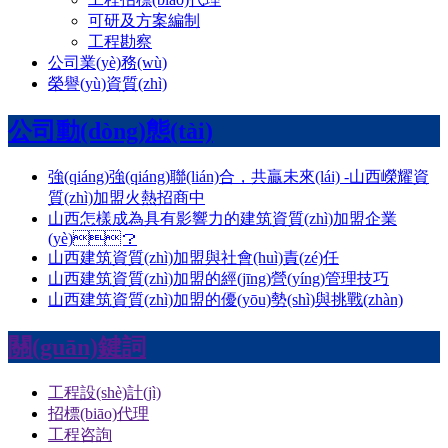
可研及方案編制
工程勘察
公司業(yè)務(wù)
榮譽(yù)資質(zhì)
公司動(dòng)態(tài)
強(qiáng)強(qiáng)聯(lián)合，共贏未來(lái) -山西嶸耀資
質(zhì)加盟火熱招商中
山西怎樣成為具有影響力的建筑資質(zhì)加盟企業
(yè)？
山西建筑資質(zhì)加盟與社會(huì)責(zé)任
山西建筑資質(zhì)加盟的經(jīng)營(yíng)管理技巧
山西建筑資質(zhì)加盟的優(yōu)勢(shì)與挑戰(zhàn)
關(guān)鍵詞
工程設(shè)計(jì)
招標(biāo)代理
工程咨詢